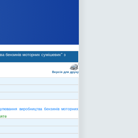
ва бензинів моторних сумішевих" з
Версія для друку
мулювання виробництва бензинів моторних
няте