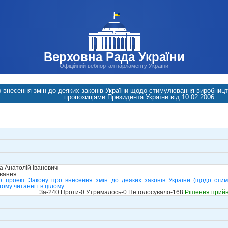
Верховна Рада України
Офіційний вебпортал парламенту України
о внесення змін до деяких законів України щодо стимулювання виробницт
пропозиціями Президента України від 10.02.2006
 Анатолій Іванович
ування
о проект Закону про внесення змін до деяких законів України (щодо сти
ому читанні і в цілому
За-240 Проти-0 Утрималось-0 Не голосувало-168
Рішення прий