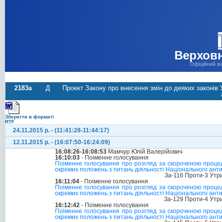
Верховн
Офіційний в
2183а
Д
Проект Закону про внесення змін до деяких законів
Зберегти в форматі
RTF
24.11.2015 р. - (11:41:28-11:44:17)
12.11.2015 р. - (16:07:50-16:24:09)
16:08:26-16:08:53
Мамчур Юлій Валерійович
16:10:03
- Поіменне голосування
Поіменне голосування про розгляд за скороченою процед
окремих положень з питань діяльності Національного ант
За-116 Проти-3 Утр
16:11:04
- Поіменне голосування
Поіменне голосування про розгляд за скороченою процед
окремих положень з питань діяльності Національного ант
За-129 Проти-4 Утр
16:12:42
- Поіменне голосування
Поіменне голосування про розгляд за скороченою процед
окремих положень з питань діяльності Національного ант