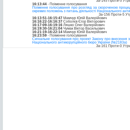
За-145 Проти-5 Утр
16:13:44
- Поіменне голосування
Поіменне голосування про розгляд за скороченою процед
окремих положень з питань діяльності Національного ант
За-156 Проти-5 Ут
16:13:51-16:15:47
Мамчур Юлій Валерійович
16:16:22-16:16:37
Соболєв Єгор Вікторович
16:17:09-16:19:16
Ляшко Олег Валерійович
16:19:30-16:21:04
Чумак Віктор Васильович
16:21:19-16:22:14
Мамчур Юлій Валерійович
16:23:59
- Поіменне голосування
Сигнальне голосування про проект Закону про внесення з
Національного антикорупційного бюро України (№2183а)
За-161 Проти-0 Утр