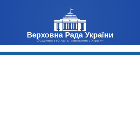
Верховна Рада України
Офіційний вебпортал парламенту України