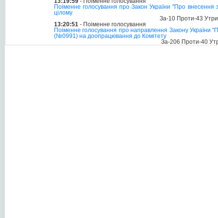
13:19:59
- Поіменне голосування
Поіменне голосування про Закон України "Про внесення зм
цілому
За-10 Проти-43 Утр
13:20:51
- Поіменне голосування
Поіменне голосування про направлення Закону України "Пр
(№0991) на доопрацювання до Комітету
За-206 Проти-40 Ут