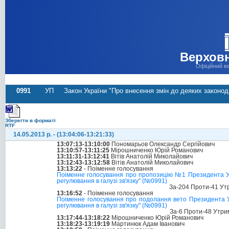
Верховн
Офіційний в
0991
УП
Закон України "Про внесення змін до деяких законод
Зберегти в форматі
RTF
14.05.2013 р. - (13:04:06-13:21:33)
13:07:13-13:10:00
Пономарьов Олександр Сергійович
13:10:57-13:11:25
Мірошниченко Юрій Романович
13:11:31-13:12:41
Вітів Анатолій Миколайович
13:12:43-13:12:58
Вітів Анатолій Миколайович
13:13:22
- Поіменне голосування
Поіменне голосування про пропозицію №1 Президента Укр
регулювання в галузі зв'язку" (№0991)
За-204 Проти-41 Ут
13:16:52
- Поіменне голосування
Поіменне голосування про подолання вето Президента Ук
регулювання в галузі зв'язку" (№0991)
За-6 Проти-48 Утри
13:17:44-13:18:22
Мірошниченко Юрій Романович
13:18:23-13:19:19
Мартинюк Адам Іванович