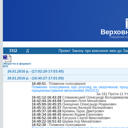
Верховн
Офіційний в
3312
Д
Проект Закону про внесення змін до За
Зберегти в форматі
RTF
26.01.2016 р. - (17:02:20-17:03:45)
26.01.2016 р. - (16:40:27-17:01:00)
16:40:51
- Поіменне голосування
Поіменне голосування про розгляд за скороченою проц
працевлаштування випускників) (№3312)
За-181 Проти-11 У
16:41:12-16:42:28
Співаковський Олександр Володимиров
16:42:44-16:44:08
Гриневич Лілія Михайлівна
16:45:00-16:45:25
Онищенко Олександр Романович
16:45:31-16:45:37
Лунченко Валерій Валерійович
16:45:37-16:46:28
Кремінь Тарас Дмитрович
16:46:34-16:46:45
Івченко Вадим Євгенович
16:46:52-16:49:12
Євтушок Сергій Миколайович
16:49:22-16:51:42
Шурма Ігор Михайлович
16:52:30
- Поіменне голосування