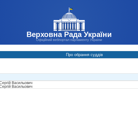
Верховна Рада України
Офіційний вебпортал парламенту України
Про обрання суддів
Сергій Васильович
Сергій Васильович