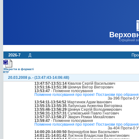
Верховн
Офіційний в
2026-7
Д
Про
Зберегти в форматі
RTF
20.03.2008 р. - (13:47:43-14:06:48)
13:47:57-13:51:14
Ківалов Сергій Васильович
13:51:16-13:51:38
Шемчук Віктор Вікторович
13:53:47
- Поіменне голосування
Поіменне голосування про проект Постанови про обрання с
За-396 Проти-0 У
13:54:11-13:54:52
Мартинюк Адам Іванович
13:55:15-13:55:35
Лабунська Анжеліка Вікторівна
13:55:46-13:56:29
Шевчук Сергій Володимирович
13:56:31-13:57:31
Сулковський Павло Гнатович
13:57:37-13:58:27
Зварич Роман Михайлович
13:59:47
- Поіменне голосування
Поіменне голосування про проект Постанови про обрання с
За-404 Проти-0 У
14:00:20-14:00:50
Вернидубов Іван Васильович
14:01:21-14:01:42
Лук’янов Владислав Валентинович