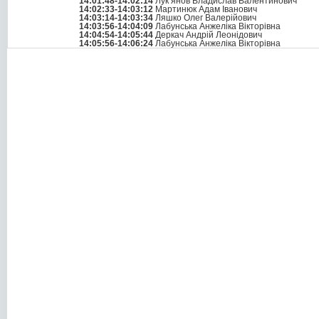
14:01:48-14:02:14
Лук’янов Владислав Валентинович
14:02:33-14:03:12
Мартинюк Адам Іванович
14:03:14-14:03:34
Ляшко Олег Валерійович
14:03:56-14:04:09
Лабунська Анжеліка Вікторівна
14:04:54-14:05:44
Деркач Андрій Леонідович
14:05:56-14:06:24
Лабунська Анжеліка Вікторівна