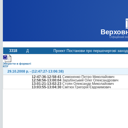
Верховн
Офіційний в
3318
Д
Проект Постанови про першочергові заходи 
Зберегти в форматі
RTF
29.10.2008 р. - (12:47:27-13:06:38)
12:47:36-12:58:41
Симоненко Петро Миколайович
12:58:56-13:00:04
Зарубінський Олег Олександрович
13:01:21-13:02:23
Стоян Олександр Миколайович
13:03:55-13:04:30
Смітюх Григорій Євдокимович