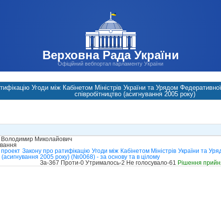
Верховна Рада України
Офіційний вебпортал парламенту України
тифікацію Угоди між Кабінетом Міністрів України та Урядом Федеративно
співробітництво (асигнування 2005 року)
 Володимир Миколайович
ування
проект Закону про ратифікацію Угоди між Кабінетом Міністрів України та Ур
(асигнування 2005 року) (№0068) - за основу та в цілому
За-367 Проти-0 Утрималось-2 Не голосувало-61
Рішення прийн