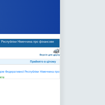
ї Республіки Німеччина про фінансове
Версія для друку
Прийнято в цілому
ядом Федеративної Республіки Німеччина про
яте