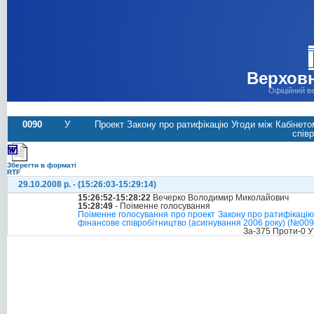
Верховн
Офіційний в
0090
У
Проект Закону про ратифікацію Угоди між Кабінето
спів
Зберегти в форматі
RTF
29.10.2008 р. - (15:26:03-15:29:14)
15:26:52-15:28:22
Вечерко Володимир Миколайович
15:28:49
- Поіменне голосування
Поіменне голосування про проект Закону про ратифікацію 
фінансове співробітництво (асигнування 2006 року) (№0090
За-375 Проти-0 У