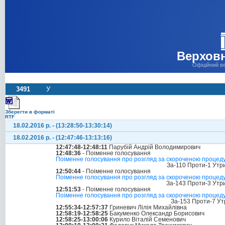
Верховн
Офіційний в
3491
У
Зберегти в форматі
RTF
18.02.2016 р. - (13:28:50-13:30:14)
18.02.2016 р. - (12:47:46-13:13:16)
12:47:48-12:48:11
Парубій Андрій Володимирович
12:48:36
- Поіменне голосування
Поіменне голосування про розгляд за скороченою процеду
За-110 Проти-1 Утр
12:50:44
- Поіменне голосування
Поіменне голосування про розгляд за скороченою процеду
За-143 Проти-3 Утр
12:51:53
- Поіменне голосування
Поіменне голосування про розгляд за скороченою процеду
За-153 Проти-7 Ут
12:55:34-12:57:37
Гриневич Лілія Михайлівна
12:58:19-12:58:25
Бакуменко Олександр Борисович
12:58:25-13:00:06
Курило Віталій Семенович