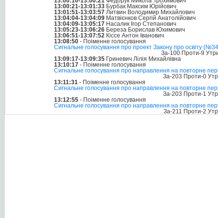
13:00:10-13:00:21
Федорук Микола Трохимович
13:00:21-13:01:33
Бурбак Максим Юрійович
13:01:51-13:03:57
Литвин Володимир Михайлович
13:04:04-13:04:09
Матвієнков Сергій Анатолійович
13:04:09-13:05:17
Насалик Ігор Степанович
13:05:23-13:06:26
Береза Борислав Юхимович
13:06:51-13:07:52
Кіссе Антон Іванович
13:08:50
- Поіменне голосування
Сигнальне голосування про проект Закону про освіту (№3
За-100 Проти-9 Утр
13:09:17-13:09:35
Гриневич Лілія Михайлівна
13:10:17
- Поіменне голосування
Сигнальне голосування про направлення на повторне пер
За-203 Проти-0 Ут
13:11:31
- Поіменне голосування
Сигнальне голосування про направлення на повторне пер
За-203 Проти-1 Ут
13:12:55
- Поіменне голосування
Сигнальне голосування про направлення на повторне пер
За-211 Проти-2 Ут