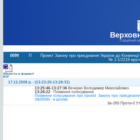
Верховн
Офіційний в
0099
П
Проект Закону про приєднання України до Конвенції
№ 1-1/2219 вруче
Зберегти в форматі
RTF
17.12.2008 р. - (13:23:20-13:28:31)
13:25:46-13:27:36
Вечерко Володимир Миколайович
13:28:22
- Поіменне голосування
Поіменне голосування про проект Закону про приєднання
(№0099) - в цілому
За-260 Проти-0 У