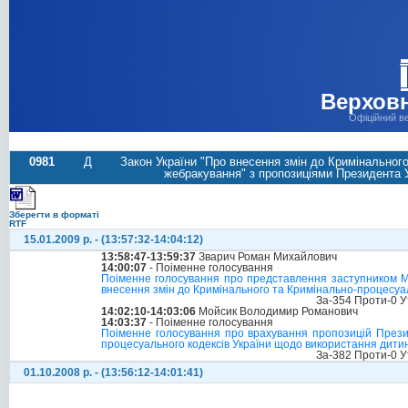
Верховн
Офіційний в
0981
Д
Закон України "Про внесення змін до Кримінальног
жебракування" з пропозиціями Президента Ук
Зберегти в форматі
RTF
15.01.2009 р. - (13:57:32-14:04:12)
13:58:47-13:59:37
Зварич Роман Михайлович
14:00:07
- Поіменне голосування
Поіменне голосування про представлення заступником Мі
внесення змін до Кримінального та Кримінально-процесуа
За-354 Проти-0 У
14:02:10-14:03:06
Мойсик Володимир Романович
14:03:37
- Поіменне голосування
Поіменне голосування про врахування пропозицій Презид
процесуального кодексів України щодо використання дити
За-382 Проти-0 У
01.10.2008 р. - (13:56:12-14:01:41)