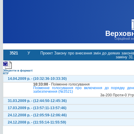
Верховн
Офіційний в
3521
У
Проект Закону про внесення змін до деяких законів
заміну 31
Зберегти в форматі
RTF
14.04.2009 р. - (10:32:36-10:33:30)
10:33:00
- Поіменне голосування
Поіменне голосування про включення до порядку денн
забезпечення (№3521)
За-200 Проти-0 Ут
31.03.2009 р. - (12:44:50-12:45:36)
17.03.2009 р. - (13:57:11-13:57:46)
24.12.2008 р. - (12:05:59-12:06:46)
24.12.2008 р. - (11:55:14-11:55:59)