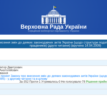
Верховна Рада України
Офіційний вебпортал парламенту України
есення змін до деяких законодавчих актів України (щодо структури податко
працівників) (друге читання) (вручено 14.04.2009)
іктор Дмитрович
Анатолійович
ування
проект Закону про внесення змін до деяких законодавчих актів України (щодо 
095) - у другому читанні та в цілому
За-352 Проти-1 Утрималось-0 Не голосувало-78
Рішення прийн