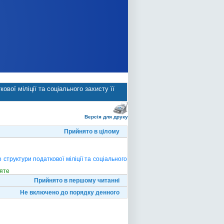
вої міліції та соціального захисту її
Версія для друку
Прийнято в цілому
структури податкової міліції та соціального
яте
Прийнято в першому читанні
Не включено до порядку денного