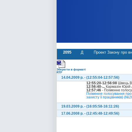
2095
Д
Проект Закону про вн
Зберегти в форматі
RTF
14.04.2009 р. - (12:55:04-12:57:56)
12:55:20-12:56:08
Швець В
12:56:40-...
Кармазін Юрій 
12:57:46
- Поіменне голос
Поіменне голосування про 
захисту її працівників) (№2
19.03.2009 р. - (16:05:58-16:11:26)
17.06.2008 р. - (12:45:48-12:49:56)