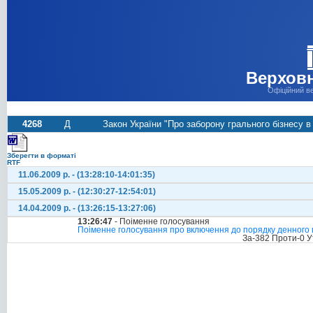
Верховн
Офіційний в
4268
Д
Закон України "Про заборону грального бізнесу в 
Зберегти в форматі
RTF
11.06.2009 р. - (13:28:10-14:01:35)
15.05.2009 р. - (12:30:27-12:54:01)
14.04.2009 р. - (13:26:15-13:27:06)
13:26:47
- Поіменне голосування
Поіменне голосування про включення до порядку денного п
За-382 Проти-0 У