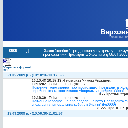
Верховн
Офіційний в
0909
Д
Закон України "Про державну підтримку і стиму
пропозиціями Президента України від 09.04.2009 
Зберегти в форматі
RTF
21.05.2009 р. - (10:10:16-10:17:32)
10:10:48-10:15:13
Янковський Микола Андрійович
10:16:02
- Поіменне голосування
Поіменне голосування про пропозицію Президента Украї
виробництва та споживання мінеральних добрив в Україні
За-6 Проти-8 Утр
10:16:39
- Поіменне голосування
Поіменне голосування про подолання вето Президента Укр
споживання мінеральних добрив в Україні" (№0909)
За-227 Проти-1 Ут
19.03.2009 р. - (10:58:30-11:01:16)