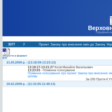
Верховн
Офіційний в
3077
У
Проект Закону про внесення змін до Закону Украї
Зберегти в форматі
RTF
21.05.2009 р. - (13:18:59-13:23:13)
13:19:17-13:21:27
Косів Михайло Васильович
13:23:03
- Поіменне голосування
Поіменне голосування про проект Закону про внесення змін 
цілому
За-295 Проти-0 У
20.02.2009 р. - (11:32:05-11:49:13)