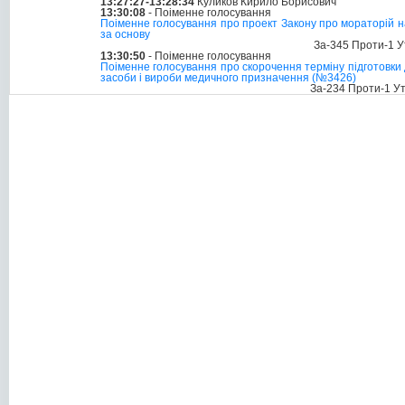
13:27:27-13:28:34
Куликов Кирило Борисович
13:30:08
- Поіменне голосування
Поіменне голосування про проект Закону про мораторій на
за основу
За-345 Проти-1 У
13:30:50
- Поіменне голосування
Поіменне голосування про скорочення терміну підготовки д
засоби і вироби медичного призначення (№3426)
За-234 Проти-1 У