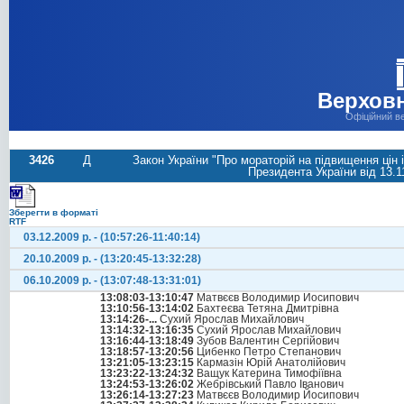
Верховн
Офіційний в
3426
Д
Закон України "Про мораторій на підвищення цін 
Президента України вiд 13.1
Зберегти в форматі
RTF
03.12.2009 р. - (10:57:26-11:40:14)
20.10.2009 р. - (13:20:45-13:32:28)
06.10.2009 р. - (13:07:48-13:31:01)
13:08:03-13:10:47
Матвєєв Володимир Йосипович
13:10:56-13:14:02
Бахтеєва Тетяна Дмитрівна
13:14:26-...
Сухий Ярослав Михайлович
13:14:32-13:16:35
Сухий Ярослав Михайлович
13:16:44-13:18:49
Зубов Валентин Сергійович
13:18:57-13:20:56
Цибенко Петро Степанович
13:21:05-13:23:15
Кармазін Юрій Анатолійович
13:23:22-13:24:32
Ващук Катерина Тимофіївна
13:24:53-13:26:02
Жебрівський Павло Іванович
13:26:14-13:27:23
Матвєєв Володимир Йосипович