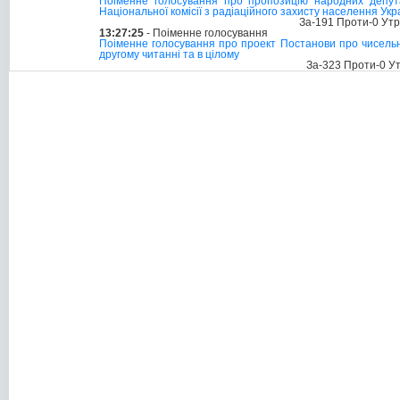
Поіменне голосування про пропозицію народних депутат
Національної комісії з радіаційного захисту населення Ук
За-191 Проти-0 Ут
13:27:25
- Поіменне голосування
Поіменне голосування про проект Постанови про чисельніс
другому читанні та в цілому
За-323 Проти-0 У