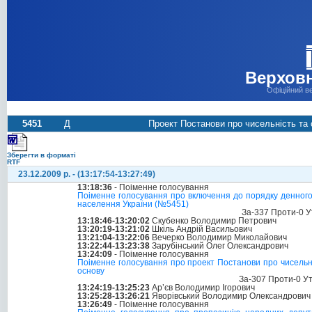
Верховн
Офіційний в
5451
Д
Проект Постанови про чисельність та с
Зберегти в форматі
RTF
23.12.2009 р. - (13:17:54-13:27:49)
13:18:36
- Поіменне голосування
Поіменне голосування про включення до порядку денного п
населення України (№5451)
За-337 Проти-0 У
13:18:46-13:20:02
Скубенко Володимир Петрович
13:20:19-13:21:02
Шкіль Андрій Васильович
13:21:04-13:22:06
Вечерко Володимир Миколайович
13:22:44-13:23:38
Зарубінський Олег Олександрович
13:24:09
- Поіменне голосування
Поіменне голосування про проект Постанови про чисельніс
основу
За-307 Проти-0 У
13:24:19-13:25:23
Ар’єв Володимир Ігорович
13:25:28-13:26:21
Яворівський Володимир Олександрович
13:26:49
- Поіменне голосування