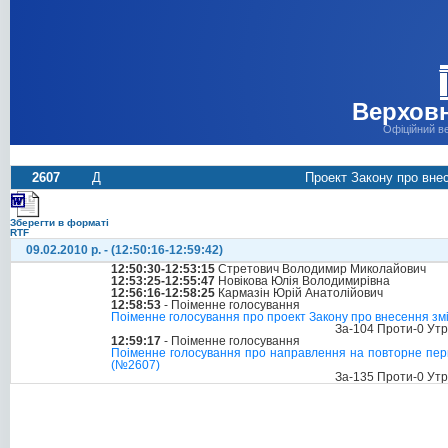
Верховн
Офіційний в
2607
Д
Проект Закону про вне
Зберегти в форматі
RTF
09.02.2010 р. - (12:50:16-12:59:42)
12:50:30-12:53:15
Стретович Володимир Миколайович
12:53:25-12:55:47
Новікова Юлія Володимирівна
12:56:16-12:58:25
Кармазін Юрій Анатолійович
12:58:53
- Поіменне голосування
Поіменне голосування про проект Закону про внесення змі
За-104 Проти-0 Ут
12:59:17
- Поіменне голосування
Поіменне голосування про направлення на повторне перш
(№2607)
За-135 Проти-0 Ут