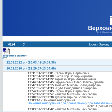
Верховн
Офіційний в
4124
У
Проект Закону 
Зберегти в форматі
RTF
22.03.2012 р. - (10:03:41-10:09:38)
10.02.2010 р. - (12:29:57-13:04:49)
12:31:31-12:37:01
Сербін Юрій Сергійович
12:37:34-12:41:00
Лисов Ігор Володимирович
12:41:09-12:44:22
Кармазін Юрій Анатолійович
12:44:34-12:47:45
Зарубінський Олег Олександрович
12:47:47-12:51:15
Томенко Микола Володимирович
12:51:55-12:54:33
Яцуба Володимир Григорович
12:54:45-12:57:05
Сербін Юрій Сергійович
12:57:16-12:59:57
Чечетов Михайло Васильович
13:00:06-13:02:38
Куликов Кирило Борисович
13:03:40
- Поіменне голосування
Поіменне голосування про проект Закону про забезпеченн
За-320 Проти-0 У
13:03:57-13:04:42
Чечетов Михайло Васильович