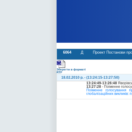
6064
Д
Проект Постанови про
Зберегти в форматі
RTF
18.02.2010 р. - (13:24:15-13:27:50)
13:24:49-13:26:48
Яворівс
13:27:28
- Поіменне голос
Поіменне голосування п
глобалізаційних викликів: