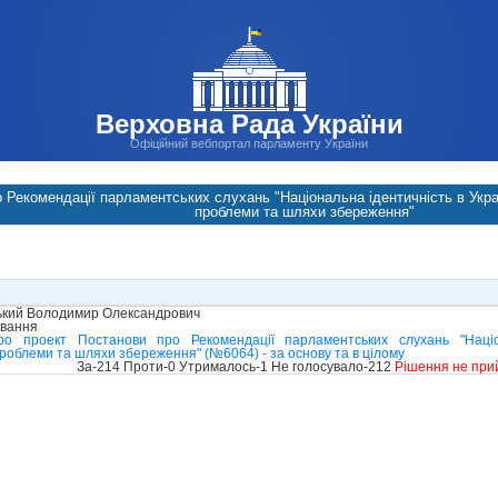
Верховна Рада України
Офіційний вебпортал парламенту України
 Рекомендації парламентських слухань "Національна ідентичність в Украї
проблеми та шляхи збереження"
ький Володимир Олександрович
ування
ро проект Постанови про Рекомендації парламентських слухань "Націо
 проблеми та шляхи збереження" (№6064) - за основу та в цілому
За-214 Проти-0 Утрималось-1 Не голосувало-212
Рішення не при