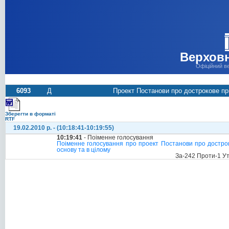
Верховн
Офіційний в
6093
Д
Проект Постанови про дострокове пр
Зберегти в форматі
RTF
19.02.2010 р. - (10:18:41-10:19:55)
10:19:41
- Поіменне голосування
Поіменне голосування про проект Постанови про достро
основу та в цілому
За-242 Проти-1 У