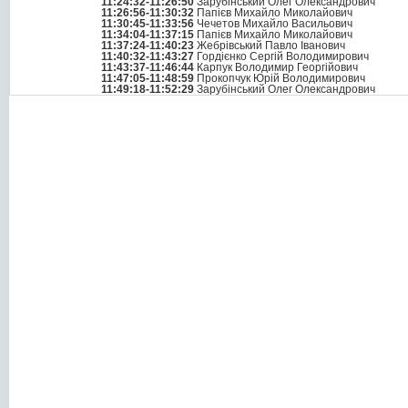
11:24:32-11:26:50
Зарубінський Олег Олександрович
11:26:56-11:30:32
Папієв Михайло Миколайович
11:30:45-11:33:56
Чечетов Михайло Васильович
11:34:04-11:37:15
Папієв Михайло Миколайович
11:37:24-11:40:23
Жебрівський Павло Іванович
11:40:32-11:43:27
Гордієнко Сергій Володимирович
11:43:37-11:46:44
Карпук Володимир Георгійович
11:47:05-11:48:59
Прокопчук Юрій Володимирович
11:49:18-11:52:29
Зарубінський Олег Олександрович