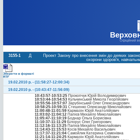
Верховн
Офіційний в
3155-1
Д
Проект Закону про внесення змін до деяких законо
охорони здоров'я, навчальн
Зберегти в форматі
RTF
19.02.2010 р. - (11:58:27-12:00:34)
19.02.2010 р. - (10:43:47-11:56:09)
10:43:57-10:53:25
Прокопчук Юрій Володимирович
10:53:44-10:54:53
Кульчинський Микола Георгійович
10:55:56-10:57:07
Зарубінський Олег Олександрович
10:58:25-10:59:31
Стешенко Олександр Миколайович
11:00:48-11:01:59
Кармазін Юрій Анатолійович
11:03:02-11:04:12
Папієв Михайло Миколайович
11:05:47-11:10:19
Боднар Ольга Борисівна
11:10:37-11:11:29
Білорус Олег Григорович
11:12:16-11:13:25
Папієв Михайло Миколайович
11:14:43-11:15:53
Косів Михайло Васильович
11:17:37-11:21:04
Самойлик Катерина Семенівна
11:21:14-11:24:25
Кармазін Юрій Анатолійович