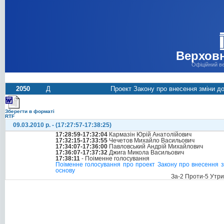
Верховн
Офіційний в
2050
Д
Проект Закону про внесення зміни до
Зберегти в форматі
RTF
09.03.2010 р. - (17:27:57-17:38:25)
17:28:59-17:32:04
Кармазін Юрій Анатолійович
17:32:15-17:33:55
Чечетов Михайло Васильович
17:34:07-17:36:00
Павловський Андрій Михайлович
17:36:07-17:37:32
Джига Микола Васильович
17:38:11
- Поіменне голосування
Поіменне голосування про проект Закону про внесення зм
основу
За-2 Проти-5 Утр