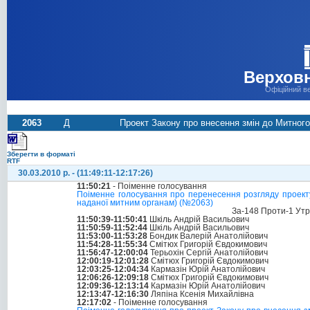
Верховн
Офіційний в
2063
Д
Проект Закону про внесення змін до Митного
Зберегти в форматі
RTF
30.03.2010 р. - (11:49:11-12:17:26)
11:50:21
- Поіменне голосування
Поіменне голосування про перенесення розгляду проекту
наданої митним органам) (№2063)
За-148 Проти-1 Ут
11:50:39-11:50:41
Шкіль Андрій Васильович
11:50:59-11:52:44
Шкіль Андрій Васильович
11:53:00-11:53:28
Бондик Валерій Анатолійович
11:54:28-11:55:34
Смітюх Григорій Євдокимович
11:56:47-12:00:04
Терьохін Сергій Анатолійович
12:00:19-12:01:28
Смітюх Григорій Євдокимович
12:03:25-12:04:34
Кармазін Юрій Анатолійович
12:06:26-12:09:18
Смітюх Григорій Євдокимович
12:09:36-12:13:14
Кармазін Юрій Анатолійович
12:13:47-12:16:30
Ляпіна Ксенія Михайлівна
12:17:02
- Поіменне голосування