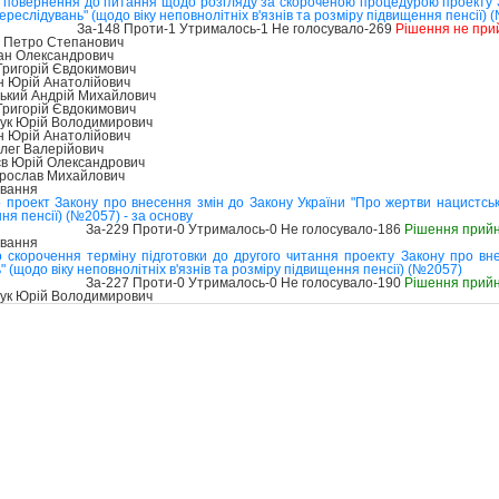
 повернення до питання щодо розгляду за скороченою процедурою проекту З
реслідувань" (щодо віку неповнолітніх в'язнів та розміру підвищення пенсії) 
За-148 Проти-1 Утрималось-1 Не голосувало-269
Рішення не при
 Петро Степанович
ан Олександрович
Григорій Євдокимович
н Юрій Анатолійович
ький Андрій Михайлович
Григорій Євдокимович
ук Юрій Володимирович
н Юрій Анатолійович
лег Валерійович
в Юрій Олександрович
рослав Михайлович
ування
 проект Закону про внесення змін до Закону України "Про жертви нацистськи
ння пенсії) (№2057) - за основу
За-229 Проти-0 Утрималось-0 Не голосувало-186
Рішення прий
ування
 скорочення терміну підготовки до другого читання проекту Закону про вн
 (щодо віку неповнолітніх в'язнів та розміру підвищення пенсії) (№2057)
За-227 Проти-0 Утрималось-0 Не голосувало-190
Рішення прий
ук Юрій Володимирович