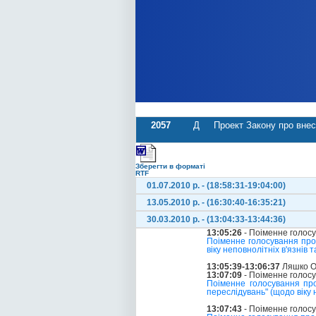
2057
Д
Проект Закону про внес
Зберегти в форматі
RTF
01.07.2010 р. - (18:58:31-19:04:00)
13.05.2010 р. - (16:30:40-16:35:21)
30.03.2010 р. - (13:04:33-13:44:36)
13:05:26
- Поіменне голос
Поіменне голосування про
віку неповнолітніх в'язнів
13:05:39-13:06:37
Ляшко О
13:07:09
- Поіменне голос
Поіменне голосування пр
переслідувань" (щодо віку 
13:07:43
- Поіменне голос