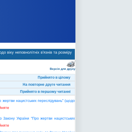
о віку неповнолітніх в'язнів та розміру
Версія для друку
Прийнято в цілому
На повторне друге читання
Прийнято в першому читанні
о жертви нацистських переслідувань" (щодо
йняте
о Закону України "Про жертви нацистських
йняте