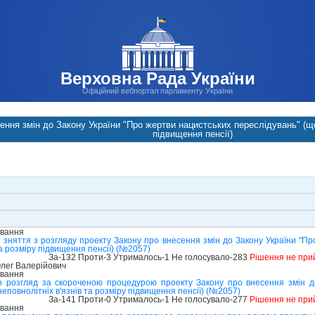
Верховна Рада України
Офіційний вебпортал парламенту України
ення змін до Закону України "Про жертви нацистських переслідувань" (щод
підвищення пенсії)
ування
 зняття з розгляду проекту Закону про внесення змін до Закону України "Пр
 та розміру підвищення пенсії) (№2057)
За-132 Проти-3 Утрималось-1 Не голосувало-283
Рішення не при
лег Валерійович
ування
о розгляд за скороченою процедурою проекту Закону про внесення змін д
неповнолітніх в'язнів та розміру підвищення пенсії) (№2057)
За-141 Проти-0 Утрималось-1 Не голосувало-277
Рішення не при
ування