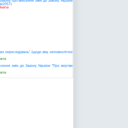
акону про внесення змін до Закону України
(№2057)
йняте
х переслідувань" (щодо віку неповнолітніх
няте
есення змін до Закону України "Про жертви
няте