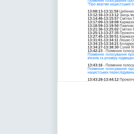
Поіменне голосування про
"Про жертви нацистських пе
13:08:13-13:11:59
Цибенко
13:12:16-13:13:12
Заєць Ів
13:14:46-13:15:57
Смітюх 
13:17:09-13:18:08
Кармазі
13:18:59-13:19:50
Павловс
13:21:36-13:25:02
Смітюх 
13:25:13-13:27:35
Прокопч
13:27:45-13:30:51
Кармазі
13:31:01-13:34:11
Ляшко О
13:34:15-13:34:21
Болдирє
13:34:27-13:38:30
Сухий Я
13:42:23
- Поіменне голос
Поіменне голосування про
в'язнів та розміру підвище
13:43:16
- Поіменне голос
Поіменне голосування про
нацистських переслідувань"
13:43:28-13:44:12
Прокопч