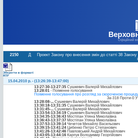
Верховн
Офіційний в
2150
Д
Проект Закону про внесення змін до статті 38 Закону
Зберегти в форматі
RTF
15.04.2010 р. - (13:26:39-13:47:00)
13:27:30-13:27:35
Сушкевич Валерій Михайлович
13:28:01
- Поіменне голосування
Поіменне голосування про розгляд за скороченою процед
За-318 Проти-0 У
13:28:08-...
Сушкевич Валерій Михайлович
13:30:18-13:31:35
Сушкевич Валерій Михайлович
13:31:45-...
Сушкевич Валерій Михайлович
13:33:54-13:34:19
Сушкевич Валерій Михайлович
13:34:35-13:36:43
Мостіпан Уляна Миколаївна
13:36:43-13:37:37
Мостіпан Уляна Миколаївна
13:37:53-13:39:14
Чечетов Михайло Васильович
13:39:15-13:41:24
Цибенко Петро Степанович
13:41:26-13:42:46
Павловський Андрій Михайлович
13:43:05-13:44:16
Карпук Володимир Георгійович