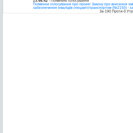
13:46:42
- Поіменне голосування
Поіменне голосування про проект Закону про внесення змін 
забезпечення інвалідів спецавтотранспортом (№2150) - з
За-190 Проти-0 Ут