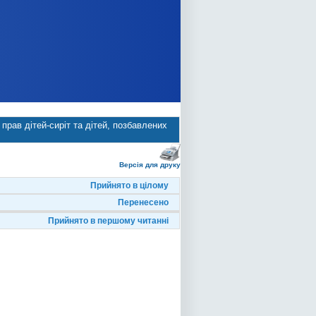
прав дітей-сиріт та дітей, позбавлених
Версія для друку
Прийнято в цілому
Перенесено
Прийнято в першому читанні