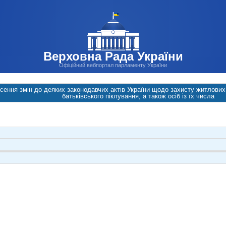
Верховна Рада України
Офіційний вебпортал парламенту України
сення змін до деяких законодавчих актів України щодо захисту житлових 
батьківського піклування, а також осіб із їх числа