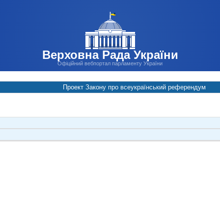
Верховна Рада України
Офіційний вебпортал парламенту України
Проект Закону про всеукраїнський референдум