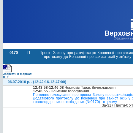
Верховн
Офіційний в
0170
П
Проект Закону про ратифікацію Конвенції про захи
протоколу до Конвенції про захист осіб у зв'яз
Зберегти в форматі
RTF
06.07.2010 р. - (12:42:16-12:47:00)
12:43:58-12:46:08
Чорновіл Тарас Вячеславович
12:46:55
- Поіменне голосування
Поіменне голосування про проект Закону про ратифікацію
Додаткового протоколу до Конвенції про захист осіб у
транскордонних потоків даних (№0170) - в цілому
За-317 Проти-0 У