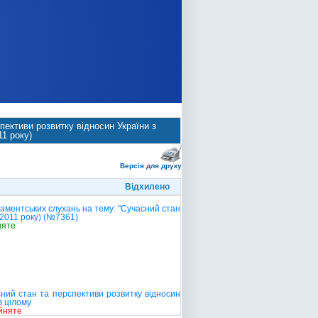
ективи розвитку відносин України з
1 року)
Версія для друку
Відхилено
ментських слухань на тему: "Сучасний стан
 2011 року) (№7361)
няте
ний стан та перспективи розвитку відносин
в цілому
йняте