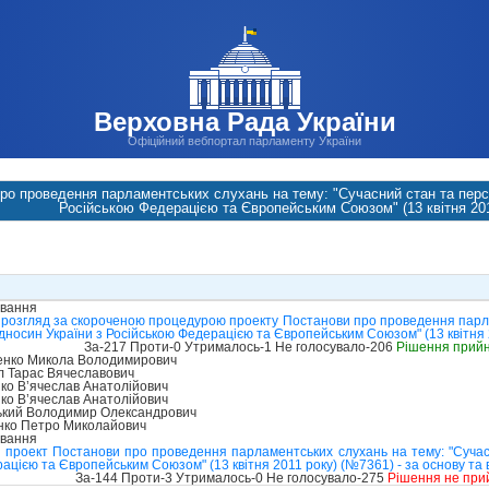
Верховна Рада України
Офіційний вебпортал парламенту України
ро проведення парламентських слухань на тему: "Сучасний стан та персп
Російською Федерацією та Європейським Союзом" (13 квітня 201
ування
 розгляд за скороченою процедурою проекту Постанови про проведення парла
ідносин України з Російською Федерацією та Європейським Союзом" (13 квітня
За-217 Проти-0 Утрималось-1 Не голосувало-206
Рішення прий
нко Микола Володимирович
л Тарас Вячеславович
ко В’ячеслав Анатолійович
ко В’ячеслав Анатолійович
ький Володимир Олександрович
ко Петро Миколайович
ування
 проект Постанови про проведення парламентських слухань на тему: "Сучас
ацією та Європейським Союзом" (13 квітня 2011 року) (№7361) - за основу та 
За-144 Проти-3 Утрималось-0 Не голосувало-275
Рішення не при