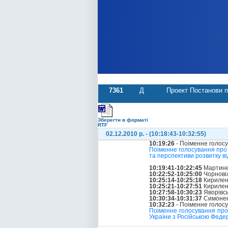
7361
Д
Проект Постанови п
Зберегти в форматі
RTF
02.12.2010 р. - (10:18:43-10:32:55)
10:19:26
- Поіменне голос
Поіменне голосування про
та перспективи розвитку в
10:19:41-10:22:45
Мартине
10:22:52-10:25:00
Чорнові
10:25:14-10:25:18
Кирилен
10:25:21-10:27:51
Кирилен
10:27:58-10:30:23
Яворівс
10:30:34-10:31:37
Симонен
10:32:23
- Поіменне голос
Поіменне голосування про
України з Російською Федер