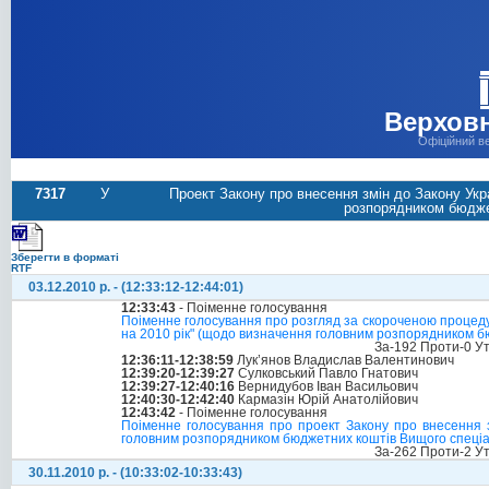
Верховн
Офіційний в
7317
У
Проект Закону про внесення змін до Закону Ук
розпорядником бюджет
Зберегти в форматі
RTF
03.12.2010 р. - (12:33:12-12:44:01)
12:33:43
- Поіменне голосування
Поіменне голосування про розгляд за скороченою процеду
на 2010 рік" (щодо визначення головним розпорядником б
За-192 Проти-0 У
12:36:11-12:38:59
Лук’янов Владислав Валентинович
12:39:20-12:39:27
Сулковський Павло Гнатович
12:39:27-12:40:16
Вернидубов Іван Васильович
12:40:30-12:42:40
Кармазін Юрій Анатолійович
12:43:42
- Поіменне голосування
Поіменне голосування про проект Закону про внесення 
головним розпорядником бюджетних коштів Вищого спеціалі
За-262 Проти-2 У
30.11.2010 р. - (10:33:02-10:33:43)