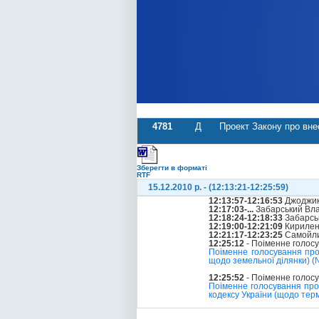
4781
Д
Проект Закону про вне
Зберегти в форматі
RTF
15.12.2010 р. - (12:13:21-12:25:59)
12:13:57-12:16:53
Джоджик
12:17:03-...
Забарський Вла
12:18:24-12:18:33
Забарсь
12:19:00-12:21:09
Кирилен
12:21:17-12:23:25
Самойли
12:25:12
- Поіменне голос
Поіменне голосування про 
щодо земельної ділянки) (
12:25:52
- Поіменне голос
Поіменне голосування про
кодексу України (щодо терм