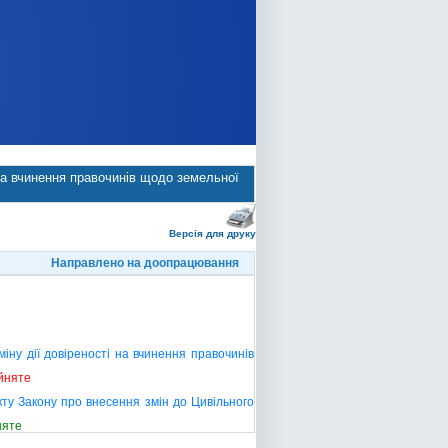
 на вчинення правочинів щодо земельної
Версія для друку
Направлено на доопрацювання
іну дії довіреності на вчинення правочинів
йняте
ту Закону про внесення змін до Цивільного
няте