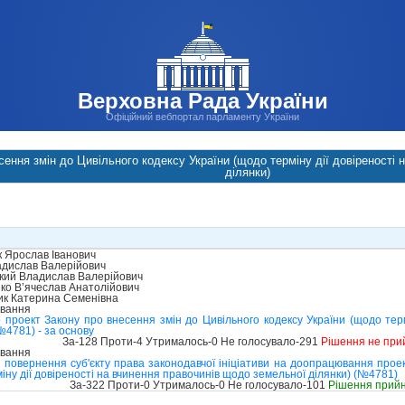
Верховна Рада України
Офіційний вебпортал парламенту України
сення змін до Цивільного кодексу України (щодо терміну дії довіреності
ділянки)
 Ярослав Іванович
дислав Валерійович
кий Владислав Валерійович
ко В’ячеслав Анатолійович
к Катерина Семенівна
ування
проект Закону про внесення змін до Цивільного кодексу України (щодо терм
№4781) - за основу
За-128 Проти-4 Утрималось-0 Не голосувало-291
Рішення не при
ування
 повернення суб'єкту права законодавчої ініціативи на доопрацювання проек
іну дії довіреності на вчинення правочинів щодо земельної ділянки) (№4781)
За-322 Проти-0 Утрималось-0 Не голосувало-101
Рішення прий