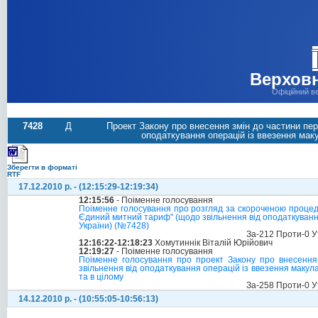
Верховн
Офіційний в
7428
Д
Проект Закону про внесення змін до частини пер
оподаткування операцій із ввезення мак
Зберегти в форматі
RTF
17.12.2010 р. - (12:15:29-12:19:34)
12:15:56
- Поіменне голосування
Поіменне голосування про розгляд за скороченою процеду
Єдиний митний тариф" (щодо звільнення від оподаткуванн
України) (№7428)
За-212 Проти-0 У
12:16:22-12:18:23
Хомутиннік Віталій Юрійович
12:19:27
- Поіменне голосування
Поіменне голосування про проект Закону про внесення
звільнення від оподаткування операцій із ввезення макул
та в цілому
За-258 Проти-0 У
14.12.2010 р. - (10:55:05-10:56:13)