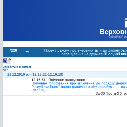
Верховн
Офіційний в
7228
Д
Проект Закону про внесення змін до Закону Ук
перебування на державній службі виб
Зберегти в форматі
RTF
21.12.2010 р. - (12:15:21-12:16:18)
12:15:51
- Поіменне голосування
Поіменне голосування про включення до порядку денног
Республіки Крим" (щодо граничного віку перебування на
(№7228)
За-30 Проти-3 Утр