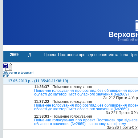
Верховн
Офіційний в
2669
Д
Проект Постанови про віднесення міста Гола Прис
Зберегти в форматі
RTF
17.05.2013 р. - (11:35:40-11:38:19)
11:36:37
- Поіменне голосування
Поіменне голосування про розгляд без обговорення проек
області до категорії міст обласного значення (№2669)
За-212 Проти-4 Ут
11:37:22
- Поіменне голосування
Поіменне голосування про розгляд без обговорення проек
області до категорії міст обласного значення (№2669)
За-227 Проти-3 У
11:38:03
- Поіменне голосування
Поіменне голосування про проект Постанови про віднесен
обласного значення (№2669) - за основу та в цілому
За-286 Проти-0 У