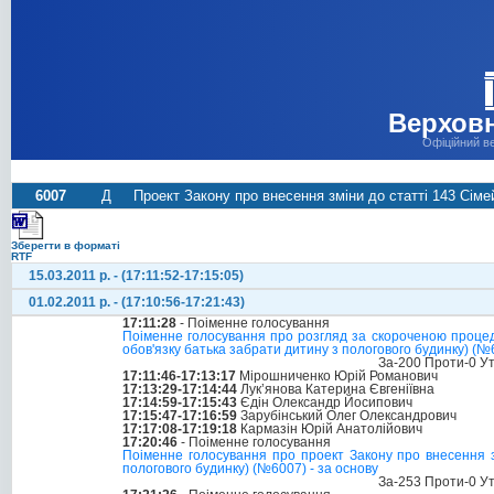
Верховн
Офіційний в
6007
Д
Проект Закону про внесення зміни до статті 143 Сіме
Зберегти в форматі
RTF
15.03.2011 р. - (17:11:52-17:15:05)
01.02.2011 р. - (17:10:56-17:21:43)
17:11:28
- Поіменне голосування
Поіменне голосування про розгляд за скороченою процед
обов'язку батька забрати дитину з пологового будинку) (№
За-200 Проти-0 У
17:11:46-17:13:17
Мірошниченко Юрій Романович
17:13:29-17:14:44
Лук’янова Катерина Євгеніївна
17:14:59-17:15:43
Єдін Олександр Йосипович
17:15:47-17:16:59
Зарубінський Олег Олександрович
17:17:08-17:19:18
Кармазін Юрій Анатолійович
17:20:46
- Поіменне голосування
Поіменне голосування про проект Закону про внесення з
пологового будинку) (№6007) - за основу
За-253 Проти-0 У