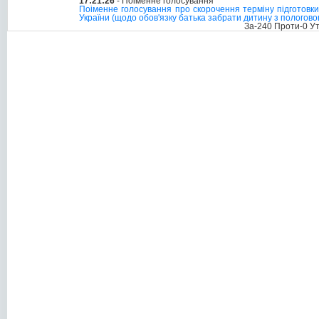
17:21:26
- Поіменне голосування
Поіменне голосування про скорочення терміну підготовки
України (щодо обов'язку батька забрати дитину з пологово
За-240 Проти-0 У