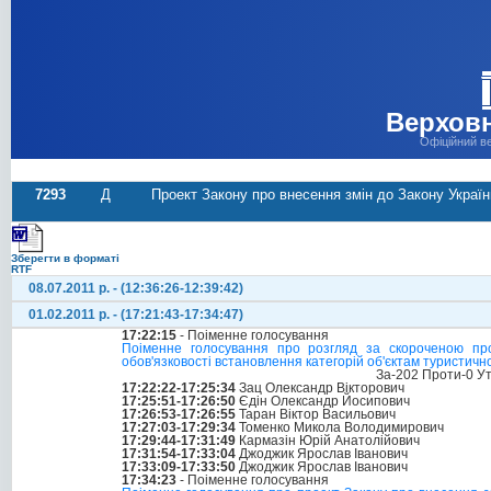
Верховн
Офіційний в
7293
Д
Проект Закону про внесення змін до Закону Україн
Зберегти в форматі
RTF
08.07.2011 р. - (12:36:26-12:39:42)
01.02.2011 р. - (17:21:43-17:34:47)
17:22:15
- Поіменне голосування
Поіменне голосування про розгляд за скороченою пр
обов'язковості встановлення категорій об'єктам туристич
За-202 Проти-0 У
17:22:22-17:25:34
Зац Олександр Вікторович
17:25:51-17:26:50
Єдін Олександр Йосипович
17:26:53-17:26:55
Таран Віктор Васильович
17:27:03-17:29:34
Томенко Микола Володимирович
17:29:44-17:31:49
Кармазін Юрій Анатолійович
17:31:54-17:33:04
Джоджик Ярослав Іванович
17:33:09-17:33:50
Джоджик Ярослав Іванович
17:34:23
- Поіменне голосування