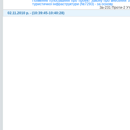
Поіменне голосування про проект Закону про внесення зм
туристичної інфраструктури (№7293) - за основу
За-231 Проти-2 У
02.11.2010 р. - (10:39:45-10:40:28)