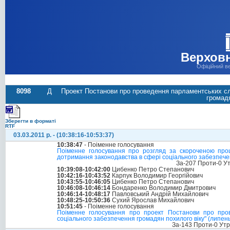
Верховн
Офіційний в
8098
Д
Проект Постанови про проведення парламентських сл
громадя
Зберегти в форматі
RTF
03.03.2011 р. - (10:38:16-10:53:37)
10:38:47
- Поіменне голосування
Поіменне голосування про розгляд за скороченою про
дотримання законодавства в сфері соціального забезпечен
За-207 Проти-0 У
10:39:08-10:42:00
Цибенко Петро Степанович
10:42:16-10:43:52
Карпук Володимир Георгійович
10:43:55-10:46:05
Цибенко Петро Степанович
10:46:08-10:46:14
Бондаренко Володимир Дмитрович
10:46:14-10:48:17
Павловський Андрій Михайлович
10:48:25-10:50:36
Сухий Ярослав Михайлович
10:51:45
- Поіменне голосування
Поіменне голосування про проект Постанови про про
соціального забезпечення громадян похилого віку" (липень 
За-143 Проти-0 Ут