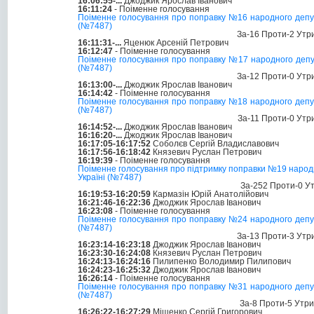
16:06:55-...
Джоджик Ярослав Іванович
16:11:24
- Поіменне голосування
Поіменне голосування про поправку №16 народного депутат
(№7487)
За-16 Проти-2 Утр
16:11:31-...
Яценюк Арсеній Петрович
16:12:47
- Поіменне голосування
Поіменне голосування про поправку №17 народного депутат
(№7487)
За-12 Проти-0 Утр
16:13:00-...
Джоджик Ярослав Іванович
16:14:42
- Поіменне голосування
Поіменне голосування про поправку №18 народного депутат
(№7487)
За-11 Проти-0 Утр
16:14:52-...
Джоджик Ярослав Іванович
16:16:20-...
Джоджик Ярослав Іванович
16:17:05-16:17:52
Соболєв Сергій Владиславович
16:17:56-16:18:42
Князевич Руслан Петрович
16:19:39
- Поіменне голосування
Поіменне голосування про підтримку поправки №19 народног
Україні (№7487)
За-252 Проти-0 У
16:19:53-16:20:59
Кармазін Юрій Анатолійович
16:21:46-16:22:36
Джоджик Ярослав Іванович
16:23:08
- Поіменне голосування
Поіменне голосування про поправку №24 народного депутат
(№7487)
За-13 Проти-3 Утр
16:23:14-16:23:18
Джоджик Ярослав Іванович
16:23:30-16:24:08
Князевич Руслан Петрович
16:24:13-16:24:16
Пилипенко Володимир Пилипович
16:24:23-16:25:32
Джоджик Ярослав Іванович
16:26:14
- Поіменне голосування
Поіменне голосування про поправку №31 народного депутат
(№7487)
За-8 Проти-5 Утр
16:26:22-16:27:29
Міщенко Сергій Григорович