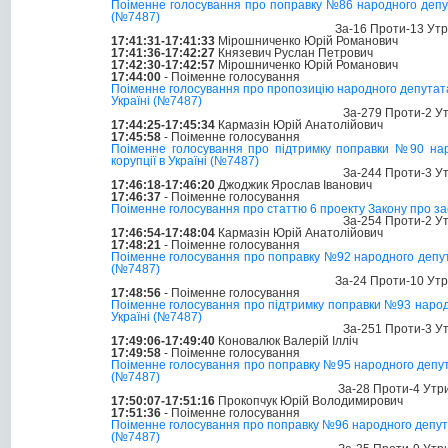
Поіменне голосування про поправку №86 народного депутат
(№7487)
За-16 Проти-13 Ут
17:41:31-17:41:33
Мірошниченко Юрій Романович
17:41:36-17:42:27
Князевич Руслан Петрович
17:42:30-17:42:57
Мірошниченко Юрій Романович
17:44:00
- Поіменне голосування
Поіменне голосування про пропозицію народного депутата Ли
Україні (№7487)
За-279 Проти-2 У
17:44:25-17:45:34
Кармазін Юрій Анатолійович
17:45:58
- Поіменне голосування
Поіменне голосування про підтримку поправки №90 наро
корупції в Україні (№7487)
За-244 Проти-3 У
17:46:18-17:46:20
Джоджик Ярослав Іванович
17:46:37
- Поіменне голосування
Поіменне голосування про статтю 6 проекту Закону про заса
За-254 Проти-2 У
17:46:54-17:48:04
Кармазін Юрій Анатолійович
17:48:21
- Поіменне голосування
Поіменне голосування про поправку №92 народного депутат
(№7487)
За-24 Проти-10 Ут
17:48:56
- Поіменне голосування
Поіменне голосування про підтримку поправки №93 народно
Україні (№7487)
За-251 Проти-3 У
17:49:06-17:49:40
Коновалюк Валерій Ілліч
17:49:58
- Поіменне голосування
Поіменне голосування про поправку №95 народного депутата
(№7487)
За-28 Проти-4 Утр
17:50:07-17:51:16
Прокопчук Юрій Володимирович
17:51:36
- Поіменне голосування
Поіменне голосування про поправку №96 народного депутата
(№7487)