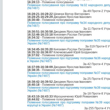
16:28:13
- Поіменне голосування
Поіменне голосування про поправку №32 народного депутат
(№7487)
За-49 Проти-2 Утр
16:28:21-16:28:22
Шемчук Віктор Вікторович
16:28:25-16:29:29
Джоджик Ярослав Іванович
16:30:40
- Поіменне голосування
Поіменне голосування про поправку №34 народного депутат
(№7487)
За-11 Проти-6 Утр
16:30:51-16:30:58
Джоджик Ярослав Іванович
16:32:46-16:33:18
Князевич Руслан Петрович
16:34:32
- Поіменне голосування
Поіменне голосування про підтримку поправки №35 народног
Україні (№7487)
За-319 Проти-0 У
16:34:45-16:35:20
Князевич Руслан Петрович
16:35:32-16:36:07
Ключковський Юрій Богданович
16:37:02
- Поіменне голосування
Поіменне голосування про підтримку поправки №36 народно
в Україні (№7487)
За-42 Проти-4 Утр
16:37:09-16:38:09
Джоджик Ярослав Іванович
16:38:35
- Поіменне голосування
Поіменне голосування про підтримку поправки №37 народног
Україні (№7487)
За-25 Проти-6 Утр
16:38:42-16:39:52
Джоджик Ярослав Іванович
16:40:18
- Поіменне голосування
Поіменне голосування про підтримку поправки №38 народног
Україні (№7487)
За-18 Проти-8 Утр
16:43:10-16:43:33
Мірошниченко Юрій Романович
16:44:02
- Поіменне голосування
Поіменне голосування про підтримку поправки №39 народ
корупції в Україні (№7487)
За-255 Проти-4 У