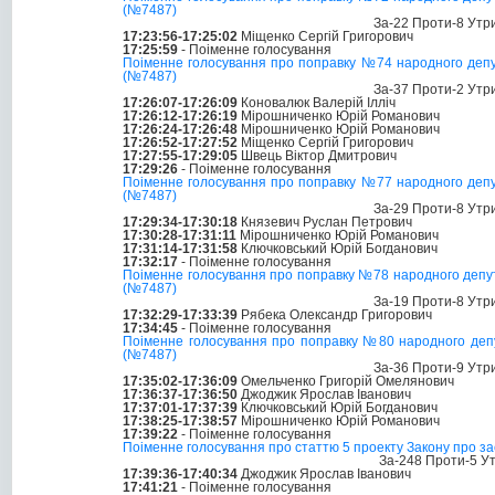
(№7487)
За-22 Проти-8 Утр
17:23:56-17:25:02
Міщенко Сергій Григорович
17:25:59
- Поіменне голосування
Поіменне голосування про поправку №74 народного депутат
(№7487)
За-37 Проти-2 Утр
17:26:07-17:26:09
Коновалюк Валерій Ілліч
17:26:12-17:26:19
Мірошниченко Юрій Романович
17:26:24-17:26:48
Мірошниченко Юрій Романович
17:26:52-17:27:52
Міщенко Сергій Григорович
17:27:55-17:29:05
Швець Віктор Дмитрович
17:29:26
- Поіменне голосування
Поіменне голосування про поправку №77 народного депутат
(№7487)
За-29 Проти-8 Утр
17:29:34-17:30:18
Князевич Руслан Петрович
17:30:28-17:31:11
Мірошниченко Юрій Романович
17:31:14-17:31:58
Ключковський Юрій Богданович
17:32:17
- Поіменне голосування
Поіменне голосування про поправку №78 народного депутат
(№7487)
За-19 Проти-8 Утр
17:32:29-17:33:39
Рябека Олександр Григорович
17:34:45
- Поіменне голосування
Поіменне голосування про поправку №80 народного депута
(№7487)
За-36 Проти-9 Утр
17:35:02-17:36:09
Омельченко Григорій Омелянович
17:36:37-17:36:50
Джоджик Ярослав Іванович
17:37:01-17:37:39
Ключковський Юрій Богданович
17:38:25-17:38:57
Мірошниченко Юрій Романович
17:39:22
- Поіменне голосування
Поіменне голосування про статтю 5 проекту Закону про заса
За-248 Проти-5 У
17:39:36-17:40:34
Джоджик Ярослав Іванович
17:41:21
- Поіменне голосування