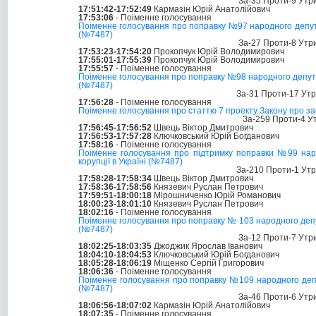
За-35 Проти-9 Утр
17:51:42-17:52:49
Кармазін Юрій Анатолійович
17:53:06
- Поіменне голосування
Поіменне голосування про поправку №97 народного депутат
(№7487)
За-27 Проти-8 Утр
17:53:23-17:54:20
Прокопчук Юрій Володимирович
17:55:01-17:55:39
Прокопчук Юрій Володимирович
17:55:57
- Поіменне голосування
Поіменне голосування про поправку №98 народного депутата
(№7487)
За-31 Проти-17 Ут
17:56:28
- Поіменне голосування
Поіменне голосування про статтю 7 проекту Закону про заса
За-259 Проти-4 У
17:56:45-17:56:52
Швець Віктор Дмитрович
17:56:53-17:57:28
Ключковський Юрій Богданович
17:58:16
- Поіменне голосування
Поіменне голосування про підтримку поправки №99 народ
корупції в Україні (№7487)
За-210 Проти-1 Ут
17:58:28-17:58:34
Швець Віктор Дмитрович
17:58:36-17:58:56
Князевич Руслан Петрович
17:59:51-18:00:18
Мірошниченко Юрій Романович
18:00:23-18:01:10
Князевич Руслан Петрович
18:02:16
- Поіменне голосування
Поіменне голосування про поправку № 103 народного депута
(№7487)
За-12 Проти-7 Утр
18:02:25-18:03:35
Джоджик Ярослав Іванович
18:04:10-18:04:53
Ключковський Юрій Богданович
18:05:28-18:06:19
Міщенко Сергій Григорович
18:06:36
- Поіменне голосування
Поіменне голосування про поправку №109 народного депута
(№7487)
За-46 Проти-6 Утр
18:06:56-18:07:02
Кармазін Юрій Анатолійович
18:07:35
- Поіменне голосування