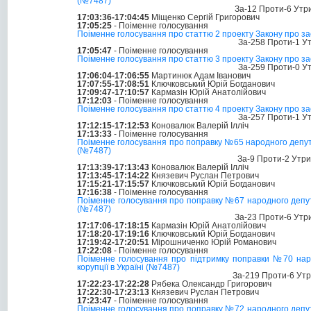
(№7487)
За-12 Проти-6 Утр
17:03:36-17:04:45
Міщенко Сергій Григорович
17:05:25
- Поіменне голосування
Поіменне голосування про статтю 2 проекту Закону про заса
За-258 Проти-1 У
17:05:47
- Поіменне голосування
Поіменне голосування про статтю 3 проекту Закону про заса
За-259 Проти-0 У
17:06:04-17:06:55
Мартинюк Адам Іванович
17:07:55-17:08:51
Ключковський Юрій Богданович
17:09:47-17:10:57
Кармазін Юрій Анатолійович
17:12:03
- Поіменне голосування
Поіменне голосування про статтю 4 проекту Закону про заса
За-257 Проти-1 У
17:12:15-17:12:53
Коновалюк Валерій Ілліч
17:13:33
- Поіменне голосування
Поіменне голосування про поправку №65 народного депутата
(№7487)
За-9 Проти-2 Утр
17:13:39-17:13:43
Коновалюк Валерій Ілліч
17:13:45-17:14:22
Князевич Руслан Петрович
17:15:21-17:15:57
Ключковський Юрій Богданович
17:16:38
- Поіменне голосування
Поіменне голосування про поправку №67 народного депутат
(№7487)
За-23 Проти-6 Утр
17:17:06-17:18:15
Кармазін Юрій Анатолійович
17:18:20-17:19:16
Ключковський Юрій Богданович
17:19:42-17:20:51
Мірошниченко Юрій Романович
17:22:08
- Поіменне голосування
Поіменне голосування про підтримку поправки №70 народ
корупції в Україні (№7487)
За-219 Проти-6 Ут
17:22:23-17:22:28
Рябека Олександр Григорович
17:22:30-17:23:13
Князевич Руслан Петрович
17:23:47
- Поіменне голосування
Поіменне голосування про поправку №72 народного депутат