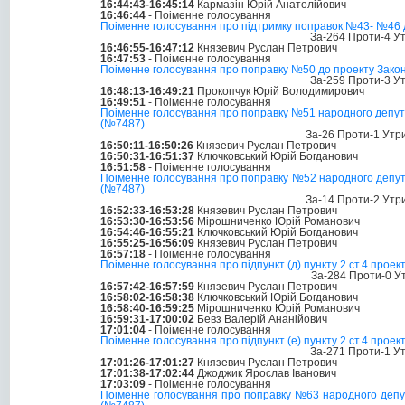
16:44:43-16:45:14
Кармазін Юрій Анатолійович
16:46:44
- Поіменне голосування
Поіменне голосування про підтримку поправок №43- №46 до 
За-264 Проти-4 У
16:46:55-16:47:12
Князевич Руслан Петрович
16:47:53
- Поіменне голосування
Поіменне голосування про поправку №50 до проекту Закону 
За-259 Проти-3 У
16:48:13-16:49:21
Прокопчук Юрій Володимирович
16:49:51
- Поіменне голосування
Поіменне голосування про поправку №51 народного депутата
(№7487)
За-26 Проти-1 Утр
16:50:11-16:50:26
Князевич Руслан Петрович
16:50:31-16:51:37
Ключковський Юрій Богданович
16:51:58
- Поіменне голосування
Поіменне голосування про поправку №52 народного депутат
(№7487)
За-14 Проти-2 Утр
16:52:33-16:53:28
Князевич Руслан Петрович
16:53:30-16:53:56
Мірошниченко Юрій Романович
16:54:46-16:55:21
Ключковський Юрій Богданович
16:55:25-16:56:09
Князевич Руслан Петрович
16:57:18
- Поіменне голосування
Поіменне голосування про підпункт (д) пункту 2 ст.4 проект
За-284 Проти-0 У
16:57:42-16:57:59
Князевич Руслан Петрович
16:58:02-16:58:38
Ключковський Юрій Богданович
16:58:40-16:59:25
Мірошниченко Юрій Романович
16:59:31-17:00:02
Бевз Валерій Ананійович
17:01:04
- Поіменне голосування
Поіменне голосування про підпункт (е) пункту 2 ст.4 проект
За-271 Проти-1 У
17:01:26-17:01:27
Князевич Руслан Петрович
17:01:38-17:02:44
Джоджик Ярослав Іванович
17:03:09
- Поіменне голосування
Поіменне голосування про поправку №63 народного депутат