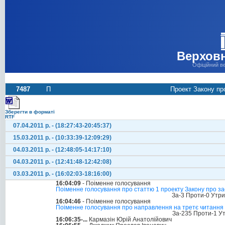
Верховн
Офіційний в
7487
П
Проект Закону про
Зберегти в форматі
RTF
07.04.2011 р. - (18:27:43-20:45:37)
15.03.2011 р. - (10:33:39-12:09:29)
04.03.2011 р. - (12:48:05-14:17:10)
04.03.2011 р. - (12:41:48-12:42:08)
03.03.2011 р. - (16:02:03-18:16:00)
16:04:09
- Поіменне голосування
Поіменне голосування про статтю 1 проекту Закону про заса
За-3 Проти-0 Утр
16:04:46
- Поіменне голосування
Поіменне голосування про направлення на третє читання ст
За-235 Проти-1 У
16:06:35-...
Кармазін Юрій Анатолійович