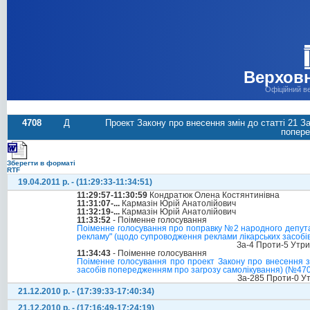
Верховн
Офіційний в
4708
Д
Проект Закону про внесення змін до статті 21 
попере
Зберегти в форматі
RTF
19.04.2011 р. - (11:29:33-11:34:51)
11:29:57-11:30:59
Кондратюк Олена Костянтинівна
11:31:07-...
Кармазін Юрій Анатолійович
11:32:19-...
Кармазін Юрій Анатолійович
11:33:52
- Поіменне голосування
Поіменне голосування про поправку №2 народного депутат
рекламу" (щодо супроводження реклами лікарських засобі
За-4 Проти-5 Утр
11:34:43
- Поіменне голосування
Поіменне голосування про проект Закону про внесення з
засобів попередженням про загрозу самолікування) (№4708)
За-285 Проти-0 У
21.12.2010 р. - (17:39:33-17:40:34)
21.12.2010 р. - (17:16:49-17:24:19)