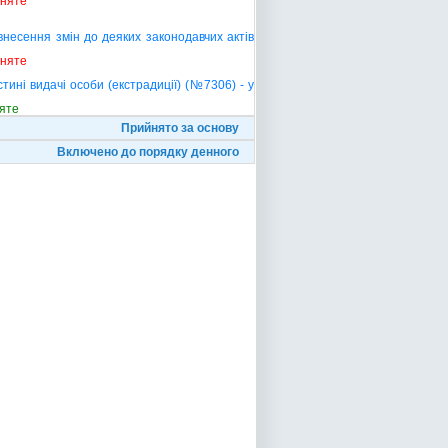
йняте
несення змін до деяких законодавчих актів
йняте
тині видачі особи (екстрадиції) (№7306) - у
яте
Прийнято за основу
Включено до порядку денного