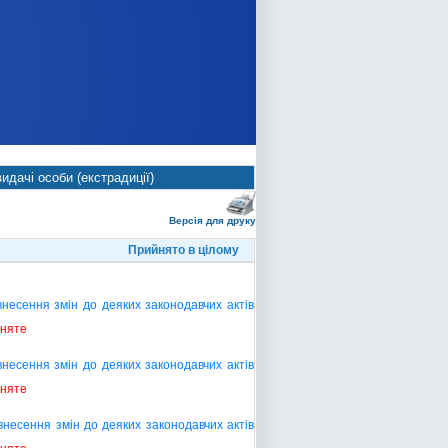
идачі особи (екстрадиції)
Версія для друку
Прийнято в цілому
несення змін до деяких законодавчих актів
йняте
несення змін до деяких законодавчих актів
йняте
несення змін до деяких законодавчих актів