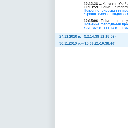
10:12:28-...
Кармазін Юрій 
10:13:59
- Поіменне голос
Поіменне голосування про
України в частині видачі о
10:15:06
- Поіменне голос
Поіменне голосування про 
другому читанні та в цілом
24.12.2010 р. - (12:14:38-12:19:03)
30.11.2010 р. - (10:38:21-10:38:46)