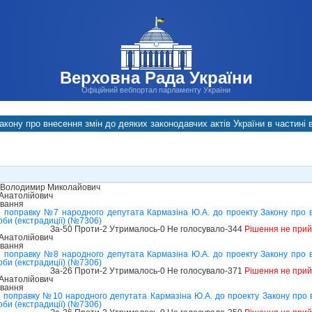
Верховна Рада України
Офіційний вебпортал парламенту України
акону про внесення змін до деяких законодавчих актів України в частині в
 Володимир Миколайович
Анатолійович
ування
 поправку №7 народного депутата Кармазіна Ю.А. до проекту Закону про в
соби (екстрадиції) (№7306)
За-50 Проти-2 Утрималось-0 Не голосувало-344
Рішення не при
Анатолійович
ування
 поправку №8 народного депутата Кармазіна Ю.А. до проекту Закону про в
соби (екстрадиції) (№7306)
За-26 Проти-2 Утрималось-0 Не голосувало-371
Рішення не при
Анатолійович
ування
 поправку №10 народного депутата Кармазіна Ю.А. до проекту Закону про в
соби (екстрадиції) (№7306)