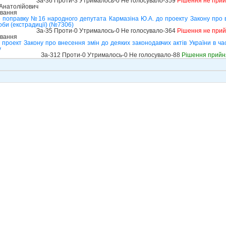
За-36 Проти-3 Утрималось-0 Не голосувало-359
Рішення не при
Анатолійович
ування
 поправку №16 народного депутата Кармазіна Ю.А. до проекту Закону про в
соби (екстрадиції) (№7306)
За-35 Проти-0 Утрималось-0 Не голосувало-364
Рішення не при
ування
проект Закону про внесення змін до деяких законодавчих актів України в час
у
За-312 Проти-0 Утрималось-0 Не голосувало-88
Рішення прийн