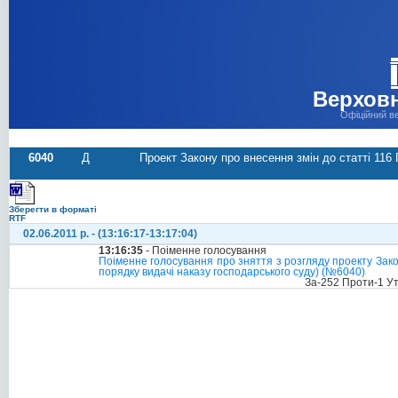
Верховн
Офіційний в
6040
Д
Проект Закону про внесення змін до статті 116
Зберегти в форматі
RTF
02.06.2011 р. - (13:16:17-13:17:04)
13:16:35
- Поіменне голосування
Поіменне голосування про зняття з розгляду проекту Зако
порядку видачі наказу господарського суду) (№6040)
За-252 Проти-1 У