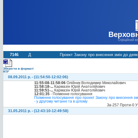
Верховн
Офіційний в
7146
Д
Проект Закону про внесення змін до деяки
Зберегти в форматі
RTF
08.09.2011 р. - (11:54:50-12:02:06)
11:55:08-11:58:06
Олійник Володимир Миколайович
11:58:18-...
Кармазін Юрій Анатолійович
11:59:51-...
Кармазін Юрій Анатолійович
12:01:35
- Поіменне голосування
Поіменне голосування про проект Закону про внесення змі
- у другому читанні та в цілому
За-257 Проти-0 У
31.05.2011 р. - (12:43:10-12:49:58)