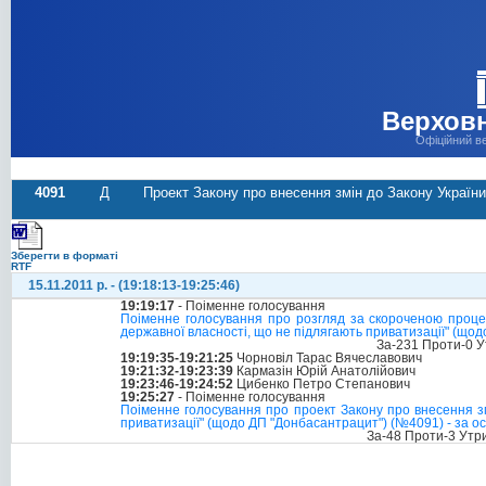
Верховн
Офіційний в
4091
Д
Проект Закону про внесення змін до Закону України 
Зберегти в форматі
RTF
15.11.2011 р. - (19:18:13-19:25:46)
19:19:17
- Поіменне голосування
Поіменне голосування про розгляд за скороченою процед
державної власності, що не підлягають приватизації" (що
За-231 Проти-0 У
19:19:35-19:21:25
Чорновіл Тарас Вячеславович
19:21:32-19:23:39
Кармазін Юрій Анатолійович
19:23:46-19:24:52
Цибенко Петро Степанович
19:25:27
- Поіменне голосування
Поіменне голосування про проект Закону про внесення змі
приватизації" (щодо ДП "Донбасантрацит") (№4091) - за о
За-48 Проти-3 Утр