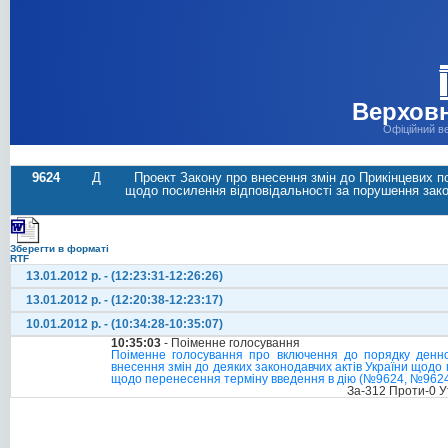
Верховн
Офіційний в
9624
Д
Проект Закону про внесення змін до Прикінцевих п
щодо посилення відповідальності за порушення зак
Зберегти в форматі
RTF
13.01.2012 р. - (12:23:31-12:26:26)
13.01.2012 р. - (12:20:38-12:23:17)
10.01.2012 р. - (10:34:28-10:35:07)
10:35:03
- Поіменне голосування
Поіменне голосування про включення до порядку денно
внесення змін до деяких законодавчих актів України щодо
щодо перенесення терміну введення в дію (№9624, №9624
За-312 Проти-0 У