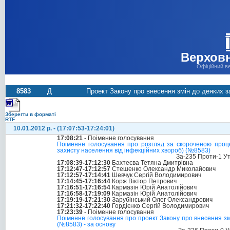
Верховн
Офіційний в
8583
Д
Проект Закону про внесення змін до деяких з
Зберегти в форматі
RTF
10.01.2012 р. - (17:07:53-17:24:01)
17:08:21
- Поіменне голосування
Поіменне голосування про розгляд за скороченою проце
захисту населення від інфекційних хвороб) (№8583)
За-235 Проти-1 У
17:08:39-17:12:30
Бахтеєва Тетяна Дмитрівна
17:12:47-17:12:57
Стешенко Олександр Миколайович
17:12:57-17:14:41
Шевчук Сергій Володимирович
17:14:45-17:16:44
Корж Віктор Петрович
17:16:51-17:16:54
Кармазін Юрій Анатолійович
17:16:58-17:19:09
Кармазін Юрій Анатолійович
17:19:19-17:21:30
Зарубінський Олег Олександрович
17:21:32-17:22:40
Гордієнко Сергій Володимирович
17:23:39
- Поіменне голосування
Поіменне голосування про проект Закону про внесення змі
(№8583) - за основу