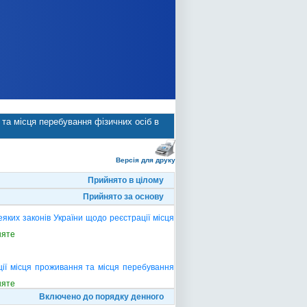
 та місця перебування фізичних осіб в
Версія для друку
Прийнято в цілому
Прийнято за основу
ких законів України щодо реєстрації місця
няте
ції місця проживання та місця перебування
няте
Включено до порядку денного