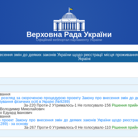
Верховна Рада України
Офіційний вебпортал парламенту України
есення змін до деяких законів України щодо реєстрації місця проживання
Україні
ування
 розгляд за скороченою процедурою проекту Закону про внесення змін до дея
ування фізичних осіб в Україні (№9289)
За-220 Проти-2 Утрималось-1 Не голосувало-156
Рішення прий
 Володимир Миколайович
о Едуард Іванович
ування
 проект Закону про внесення змін до деяких законів України щодо реєстра
289) - за основу
За-267 Проти-0 Утрималось-0 Не голосувало-110
Рішення прий