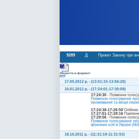
9289
Д
Проект Закону про вн
Зберегти в форматі
RTF
17.05.2012 р. - (13:51:33-13:56:20)
10.01.2012 р. - (17:24:01-17:30:09)
17:24:30
- Поіменне голос
Поіменне голосування про
проживання та місця переб
17:24:38-17:26:50
Олійник
17:27:01-17:29:16
Павленк
17:29:56
- Поіменне голос
Поіменне голосування про
фізичних осіб в Україні (№9
18.10.2011 р. - (11:31:19-11:31:53)